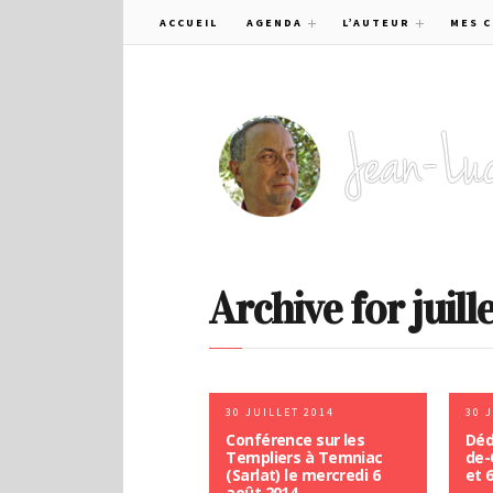
ACCUEIL
AGENDA
L’AUTEUR
MES 
Archive for juill
30 JUILLET 2014
30 
Conférence sur les
Déd
Templiers à Temniac
de-
(Sarlat) le mercredi 6
et 
août 2014