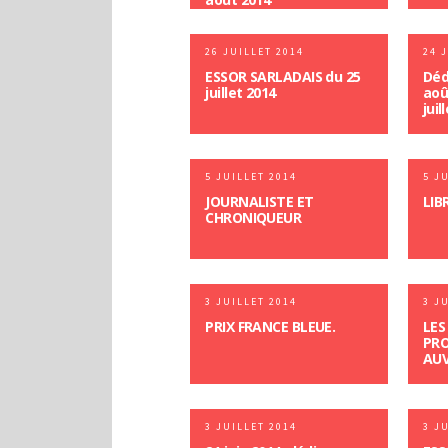
26 JUILLET 2014
24 
ESSOR SARLADAIS du 25
Déd
juillet 2014
aoû
juil
5 JUILLET 2014
5 J
JOURNALISTE ET
LIB
CHRONIQUEUR
3 JUILLET 2014
3 J
PRIX FRANCE BLEUE.
LES
PRO
AUV
3 JUILLET 2014
3 J