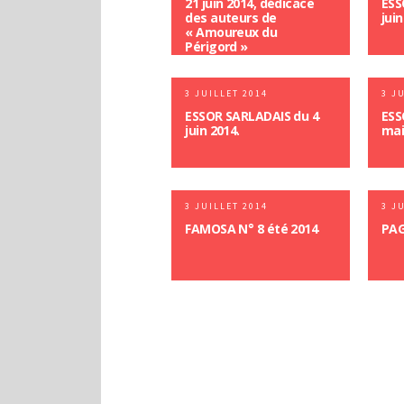
21 juin 2014, dédicace
ESS
des auteurs de
juin
« Amoureux du
Périgord »
3 JUILLET 2014
3 J
ESSOR SARLADAIS du 4
ESS
juin 2014.
mai
3 JUILLET 2014
3 J
FAMOSA N° 8 été 2014
PAG