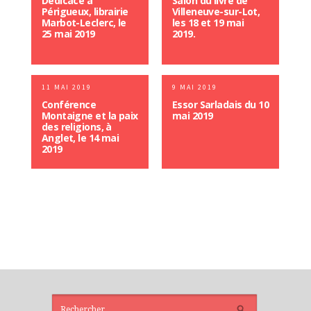
Dédicace à
Salon du livre de
Périgueux, librairie
Villeneuve-sur-Lot,
Marbot-Leclerc, le
les 18 et 19 mai
25 mai 2019
2019.
11 MAI 2019
9 MAI 2019
Conférence
Essor Sarladais du 10
Montaigne et la paix
mai 2019
des religions, à
Anglet, le 14 mai
2019
ARTICLES
RÉCENTS