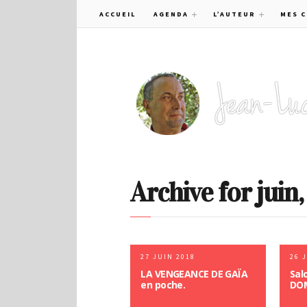
ACCUEIL
AGENDA
L’AUTEUR
MES 
Archive for juin
27 JUIN 2018
26 
LA VENGEANCE DE GAÏA
Sal
en poche.
DOM