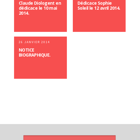
Claude Diologent en
Dédicace Sophie
dédicace le 10 mai
Soleil le 12 avril 2014.
2014.
26 JANVIER 2014
NOTICE
BIOGRAPHIQUE.
ARTICLES