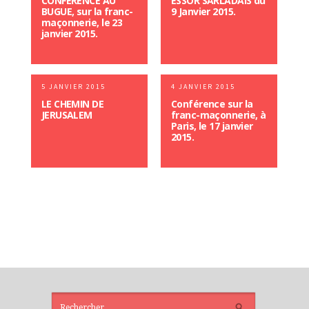
CONFERENCE AU
ESSOR SARLADAIS du
BUGUE, sur la franc-
9 Janvier 2015.
maçonnerie, le 23
janvier 2015.
5 JANVIER 2015
4 JANVIER 2015
LE CHEMIN DE
Conférence sur la
JERUSALEM
franc-maçonnerie, à
Paris, le 17 janvier
2015.
ARTICLES
RÉCENTS