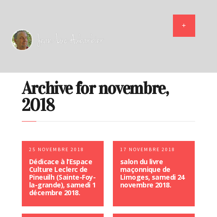
Archive for novembre,
2018
25 NOVEMBRE 2018
17 NOVEMBRE 2018
Dédicace à l’Espace
salon du livre
Culture Leclerc de
maçonnique de
Pineuilh (Sainte-Foy-
Limoges, samedi 24
la-grande), samedi 1
novembre 2018.
décembre 2018.