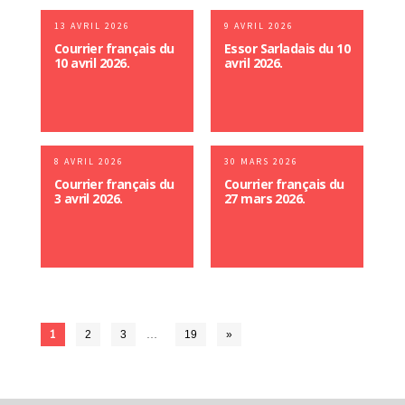
13 AVRIL 2026
9 AVRIL 2026
Courrier français du
Essor Sarladais du 10
10 avril 2026.
avril 2026.
8 AVRIL 2026
30 MARS 2026
Courrier français du
Courrier français du
3 avril 2026.
27 mars 2026.
1
2
3
…
19
»