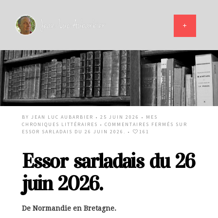
BY
JEAN LUC AUBARBIER
• 25 JUIN 2026 •
MES
CHRONIQUES LITTÉRAIRES
•
COMMENTAIRES FERMÉS
SUR
ESSOR SARLADAIS DU 26 JUIN 2026.
•
161
Essor sarladais du 26
juin 2026.
De Normandie en Bretagne.