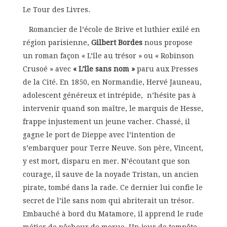
Le Tour des Livres.
Romancier de l’école de Brive et luthier exilé en
région parisienne,
Gilbert Bordes
nous propose
un roman façon « L’île au trésor » ou « Robinson
Crusoé » avec
« L’île sans nom »
paru aux Presses
de la Cité. En 1850, en Normandie, Hervé Jauneau,
adolescent généreux et intrépide, n’hésite pas à
intervenir quand son maître, le marquis de Hesse,
frappe injustement un jeune vacher. Chassé, il
gagne le port de Dieppe avec l’intention de
s’embarquer pour Terre Neuve. Son père, Vincent,
y est mort, disparu en mer. N’écoutant que son
courage, il sauve de la noyade Tristan, un ancien
pirate, tombé dans la rade. Ce dernier lui confie le
secret de l’ile sans nom qui abriterait un trésor.
Embauché à bord du Matamore, il apprend le rude
métier de pêcheur de morue. Un jour de tempête,