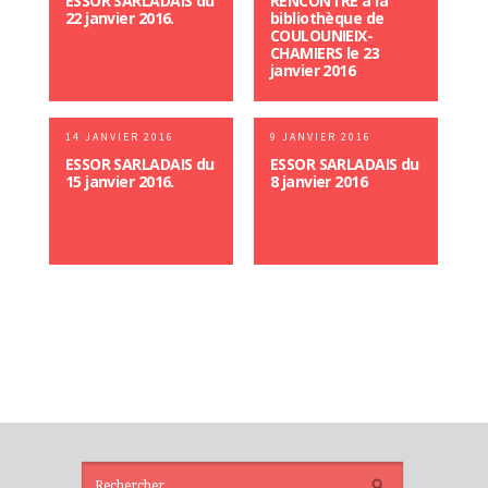
ESSOR SARLADAIS du
RENCONTRE à la
22 janvier 2016.
bibliothèque de
COULOUNIEIX-
CHAMIERS le 23
janvier 2016
14 JANVIER 2016
9 JANVIER 2016
ESSOR SARLADAIS du
ESSOR SARLADAIS du
15 janvier 2016.
8 janvier 2016
ARTICLES
RÉCENTS