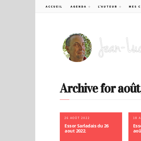
ACCUEIL
AGENDA
L’AUTEUR
MES 
Archive for août
26 AOÛT 2022
18 
Essor Sarladais du 26
Ess
aout 2022.
aoû