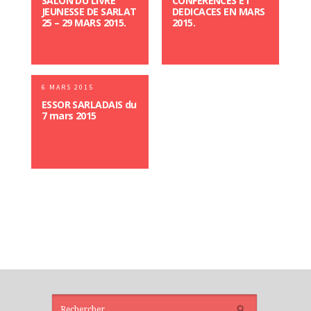
SALON DU LIVRE
CONFERENCES ET
JEUNESSE DE SARLAT
DEDICACES EN MARS
25 – 29 MARS 2015.
2015.
6 MARS 2015
ESSOR SARLADAIS du
7 mars 2015
ARTICLES
RÉCENTS