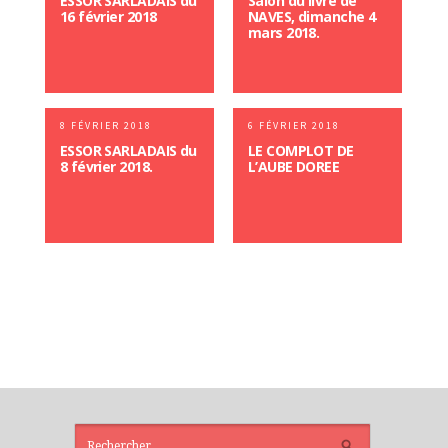
ESSOR SARLADAIS du
Salon du livre de
16 février 2018
NAVES, dimanche 4
mars 2018.
8 FÉVRIER 2018
6 FÉVRIER 2018
ESSOR SARLADAIS du
LE COMPLOT DE
8 février 2018.
L’AUBE DOREE
ARTICLES
RÉCENTS