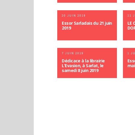
20 JUIN 2019
11 
Essor Sarladais du 21 juin
LE 
2019
DOR
7 JUIN 2019
1 J
Dédicace à la librairie
Ess
L’Evasion, à Sarlat, le
mai
samedi 8 juin 2019