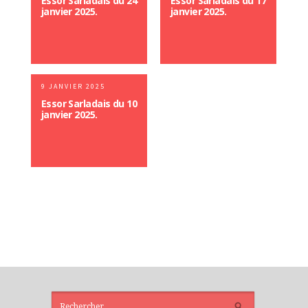
Essor Sarladais du 24
Essor Sarladais du 17
janvier 2025.
janvier 2025.
9 JANVIER 2025
Essor Sarladais du 10
janvier 2025.
ARTICLES
RÉCENTS