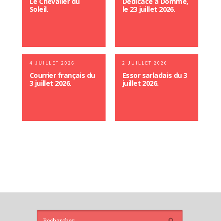
Le Chevalier du
Dédicace à Domme,
Soleil.
le 23 juillet 2026.
4 JUILLET 2026
2 JUILLET 2026
Courrier français du
Essor sarladais du 3
3 juillet 2026.
juillet 2026.
ARTICLES
RÉCENTS