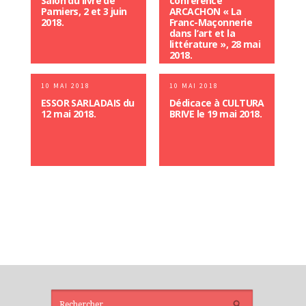
Salon du livre de
conférence
Pamiers, 2 et 3 juin
ARCACHON « La
2018.
Franc-Maçonnerie
dans l’art et la
littérature », 28 mai
2018.
10 MAI 2018
10 MAI 2018
ESSOR SARLADAIS du
Dédicace à CULTURA
12 mai 2018.
BRIVE le 19 mai 2018.
ARTICLES
RÉCENTS