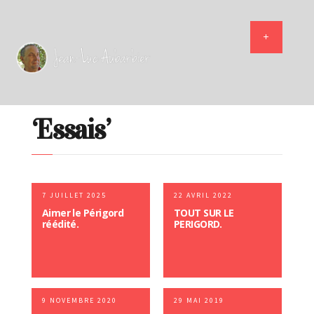
‘Essais’
7 JUILLET 2025
22 AVRIL 2022
Aimer le Périgord
TOUT SUR LE
réédité.
PERIGORD.
9 NOVEMBRE 2020
29 MAI 2019