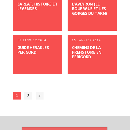
SARLAT, HISTOIRE ET
L’AVEYRON (LE
LEGENDES
ROUERGUE ET LES
GORGES DU TARN)
15 JANVIER 2014
15 JANVIER 2014
GUIDE HERAKLES
CHEMINS DE LA
PERIGORD
PREHSTOIRE EN
PERIGORD
1
2
»
ARTICLES