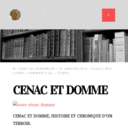
BY
JEAN LUC AUBARBIER
• 16 JANVIER 2014 •
ESSAIS
,
MES
LIVRES
•
COMMENTS (0)
•
3803
CENAC ET DOMME
CENAC ET DOMME, HISTOIRE ET CHRONIQUE D’UN
TERROIR.