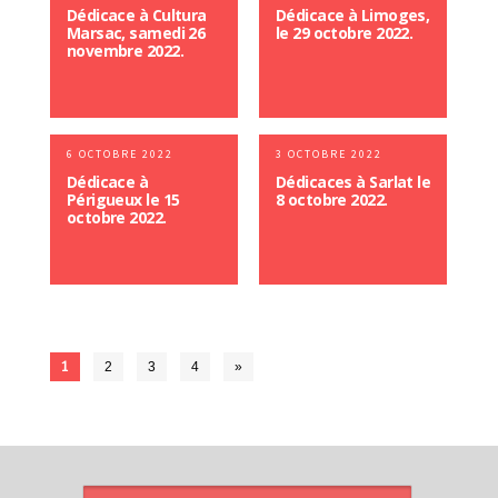
Dédicace à Cultura
Dédicace à Limoges,
Marsac, samedi 26
le 29 octobre 2022.
novembre 2022.
6 OCTOBRE 2022
3 OCTOBRE 2022
Dédicace à
Dédicaces à Sarlat le
Périgueux le 15
8 octobre 2022.
octobre 2022.
1
2
3
4
»
ARTICLES