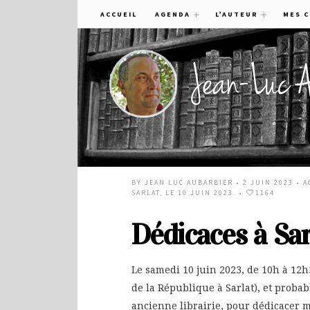
ACCUEIL
AGENDA
L’AUTEUR
MES 
BY
JEAN LUC AUBARBIER
• 2 JUIN 2023 •
A
SARLAT, LE 10 JUIN 2023.
•
1164
Dédicaces à Sarl
Le samedi 10 juin 2023, de 10h à 12h3
de la République à Sarlat), et prob
ancienne librairie, pour dédicacer mo