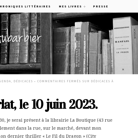
CHRONIQUES LITTÉRAIRES
MES LIVRES
PRESSE
GENDA
,
DÉDICACES
•
COMMENTAIRES FERMÉS
SUR DÉDICACES À
at, le 10 juin 2023.
0, je serai présent à la librairie La Boutique (43 rue
ablement dans la rue, sur le marché, devant mon
n dernier thriller « Le Fil du Dragon » (City