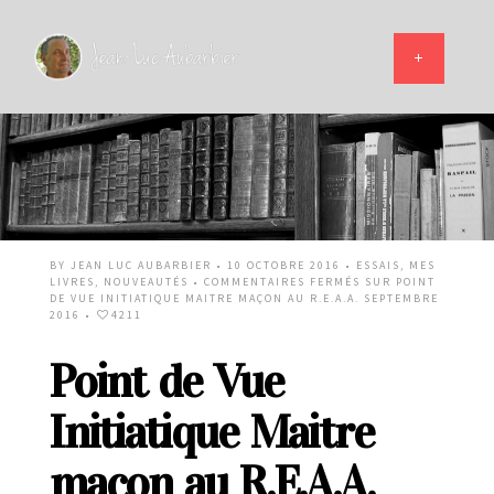
BY
JEAN LUC AUBARBIER
• 10 OCTOBRE 2016 •
ESSAIS
,
MES
LIVRES
,
NOUVEAUTÉS
•
COMMENTAIRES FERMÉS
SUR POINT
DE VUE INITIATIQUE MAITRE MAÇON AU R.E.A.A. SEPTEMBRE
2016
•
4211
Point de Vue
Initiatique Maitre
maçon au R.E.A.A.