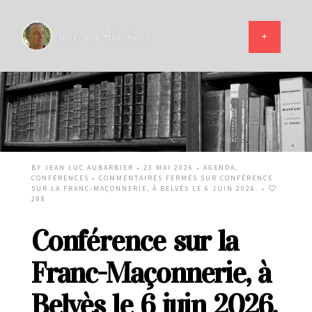
BY
JEAN LUC AUBARBIER
• 23 MAI 2026 •
AGENDA
,
CONFÉRENCES
•
COMMENTAIRES FERMÉS
SUR CONFÉRENCE
SUR LA FRANC-MAÇONNERIE, À BELVÈS LE 6 JUIN 2026.
•
288
Conférence sur la
Franc-Maçonnerie, à
Belvès le 6 juin 2026.