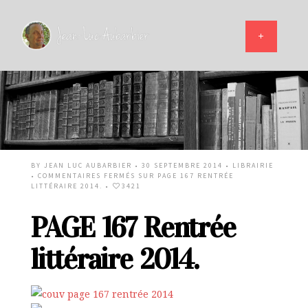
BY
JEAN LUC AUBARBIER
• 30 SEPTEMBRE 2014 •
LIBRAIRIE
•
COMMENTAIRES FERMÉS
SUR PAGE 167 RENTRÉE
LITTÉRAIRE 2014.
•
3421
PAGE 167 Rentrée
littéraire 2014.