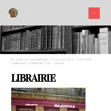
BY
JEAN LUC AUBARBIER
• 5 JUILLET 2014 •
L'AUTEUR
,
LIBRAIRIE
•
COMMENTS (0)
•
6602
LIBRAIRIE