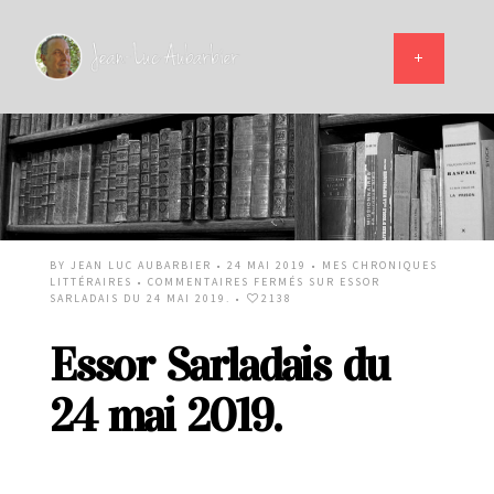
BY
JEAN LUC AUBARBIER
• 24 MAI 2019 •
MES CHRONIQUES
LITTÉRAIRES
•
COMMENTAIRES FERMÉS
SUR ESSOR
SARLADAIS DU 24 MAI 2019.
•
2138
Essor Sarladais du
24 mai 2019.