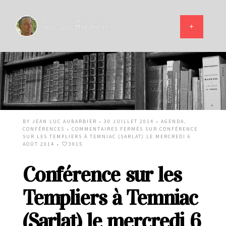
BY
JEAN LUC AUBARBIER
• 30 JUILLET 2014 •
AGENDA
,
CONFÉRENCES
•
COMMENTAIRES FERMÉS
SUR CONFÉRENCE
SUR LES TEMPLIERS À TEMNIAC (SARLAT) LE MERCREDI 6
AOÛT 2014
•
3915
Conférence sur les
Templiers à Temniac
(Sarlat) le mercredi 6