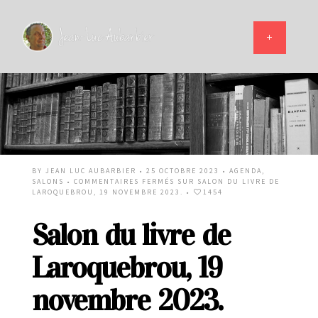
BY
JEAN LUC AUBARBIER
• 25 OCTOBRE 2023 •
AGENDA
,
SALONS
•
COMMENTAIRES FERMÉS
SUR SALON DU LIVRE DE
LAROQUEBROU, 19 NOVEMBRE 2023.
•
1454
Salon du livre de
Laroquebrou, 19
novembre 2023.