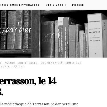
CHRONIQUES LITTÉRAIRES
MES LIVRES
PRESSE
3 •
AGENDA
,
CONFÉRENCES
•
COMMENTAIRES FERMÉS
SUR
E 2023.
•
1167
rrasson, le 14
.
 la médiathèque de Terrasson, je donnerai une