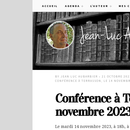
ACCUEIL
AGENDA
L’AUTEUR
MES 
BY
JEAN LUC AUBARBIER
• 21 OCTOBRE 202
CONFÉRENCE À TERRASSON, LE 14 NOVEMBR
Conférence à Te
novembre 2023
Le mardi 14 novembre 2023, à 18h, à