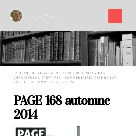
BY
JEAN LUC AUBARBIER
• 13 OCTOBRE 2014 •
MES
CHRONIQUES LITTÉRAIRES
•
COMMENTAIRES FERMÉS
SUR
PAGE 168 AUTOMNE 2014
•
3356
PAGE 168 automne
2014