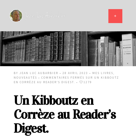
BY
JEAN LUC AUBARBIER
• 28 AVRIL 2023 •
MES LIVRES
,
NOUVEAUTÉS
•
COMMENTAIRES FERMÉS
SUR UN KIBBOUTZ
EN CORRÈZE AU READER’S DIGEST.
•
1279
Un Kibboutz en
Corrèze au Reader’s
Digest.