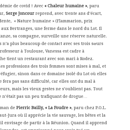
idémie de covid ! Avec
« Chaleur humaine »
, paru
ur,
Serge Joncour
reprend, avec trente ans d’écart,
dente, « Nature humaine » (Flammarion, prix
 aux Bertranges, une ferme dans le nord du Lot. Il
tanze, sa compagne, surveille une réserve naturelle.
is n’a plus beaucoup de contact avec ses trois sœurs
 professeur à Toulouse, Vanessa est cadre à
athe tient un restaurant avec son mari à Rodez.
les professions des trois femmes sont mises à mal, et
réfugier, sinon dans ce domaine isolé du Lot où elles
e fera pas sans difficulté, car elles ont du mal à
eurs, mais les vieux gestes ne s’oublient pas. Tout
the n’était pas un peu trafiquant de drogue…
roman de
Pierric Bailly, « La Foudre »
, paru chez P.O.L.
aut-Jura où il apprécie la vie sauvage, les bêtes et la
 il envisage de partir à la Réunion. Quand il apprend