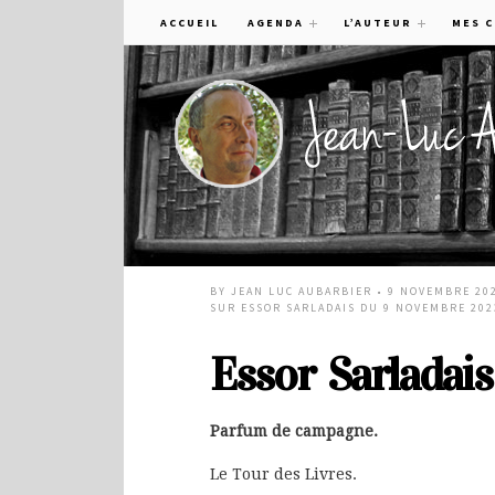
ACCUEIL
AGENDA
L’AUTEUR
MES 
BY
JEAN LUC AUBARBIER
• 9 NOVEMBRE 20
SUR ESSOR SARLADAIS DU 9 NOVEMBRE 202
Essor Sarladai
Parfum de campagne.
Le Tour des Livres.