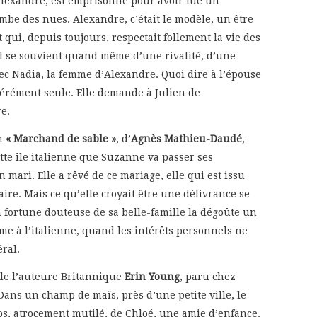
Alexandre, est emprisonné pour avoir tué un
mbe des nues. Alexandre, c’était le modèle, un être
qui, depuis toujours, respectait follement la vie des
Il se souvient quand même d’une rivalité, d’une
avec Nadia, la femme d’Alexandre. Quoi dire à l’épouse
pérément seule. Elle demande à Julien de
e.
an
« Marchand de sable »
, d’
Agnès Mathieu-Daudé
,
tte île italienne que Suzanne va passer ses
n mari. Elle a rêvé de ce mariage, elle qui est issu
ire. Mais ce qu’elle croyait être une délivrance se
la fortune douteuse de sa belle-famille la dégoûte un
sme à l’italienne, quand les intérêts personnels ne
éral.
 de l’auteure Britannique
Erin Young
, paru chez
ans un champ de maïs, près d’une petite ville, le
ps, atrocement mutilé, de Chloé, une amie d’enfance.