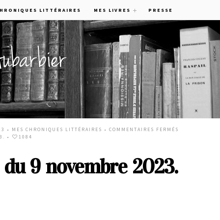
CHRONIQUES LITTÉRAIRES
MES LIVRES
PRESSE
23 •
MES CHRONIQUES LITTÉRAIRES
•
COMMENTAIRES FERMÉS
3.
•
1084
s du 9 novembre 2023.