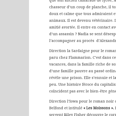
que son ancien camarade de lycée, 
chasseur d’un coup de planche, il to
doux et calme que tous admiraient et 
animaux. Il est devenu vétérinaire. 
amitié avortée. Il entre en contact 
d’un assassin ? Nadia se sent déses
l’accompagner au procès d’Alexandr
Direction la Sardaigne pour le rom
paru chez Flammarion. C’est dans ce
vacances, dans la famille riche de so
d’une famille pauvre au passé ordina
révèle une prison. Elle s’ennuie et 
peu. Une histoire féroce du capitali
coïncident pas avec le bien-être gén
Direction l’Iowa pour le roman noir
Belfond et intitulé
« Les Moissons ».
D
sergent Riley Fisher découvre le cor