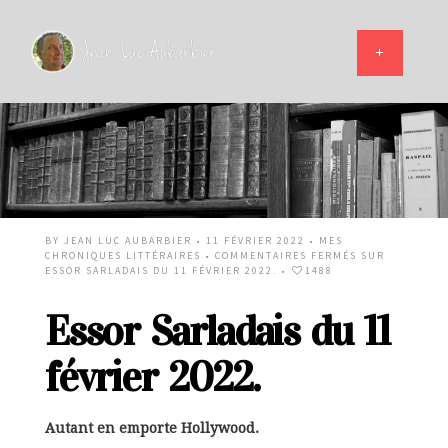
BY
JEAN LUC AUBARBIER
• 11 FÉVRIER 2022 •
MES
CHRONIQUES LITTÉRAIRES
•
COMMENTAIRES FERMÉS
SUR
ESSOR SARLADAIS DU 11 FÉVRIER 2022.
•
1488
Essor Sarladais du 11
février 2022.
Autant en emporte Hollywood.