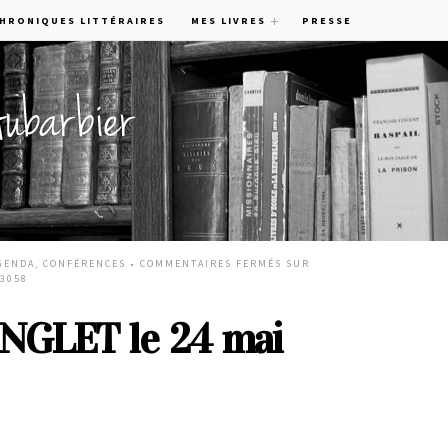
CHRONIQUES LITTÉRAIRES
MES LIVRES
PRESSE
GENDA
,
CONFÉRENCES
•
COMMENTAIRES FERMÉS
SUR
3058
ANGLET le 24 mai