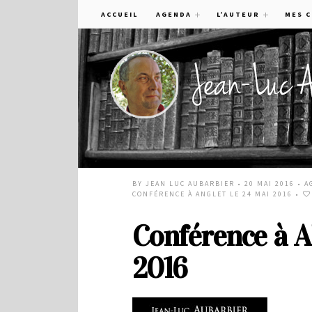
ACCUEIL
AGENDA
L’AUTEUR
MES 
BY
JEAN LUC AUBARBIER
• 20 MAI 2016 •
A
CONFÉRENCE À ANGLET LE 24 MAI 2016
•
Conférence à 
2016