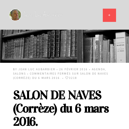
BY
JEAN LUC AUBARBIER
• 26 FÉVRIER 2016 •
AGENDA
,
SALONS
•
COMMENTAIRES FERMÉS
SUR SALON DE NAVES
(CORRÈZE) DU 6 MARS 2016.
•
3218
SALON DE NAVES
(Corrèze) du 6 mars
2016.