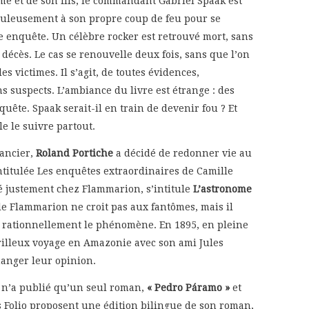
me et de son fils, le commandant Gabriel Spaak est
culeusement à son propre coup de feu pour se
 enquête. Un célèbre rocker est retrouvé mort, sans
 décès. Le cas se renouvelle deux fois, sans que l’on
es victimes. Il s’agit, de toutes évidences,
ns suspects. L’ambiance du livre est étrange : des
uête. Spaak serait-il en train de devenir fou ? Et
le le suivre partout.
mancier,
Roland Portiche
a décidé de redonner vie au
ntitulée Les enquêtes extraordinaires de Camille
é justement chez Flammarion, s’intitule
L’astronome
le Flammarion ne croit pas aux fantômes, mais il
er rationnellement le phénomène. En 1895, en pleine
érilleux voyage en Amazonie avec son ami Jules
hanger leur opinion.
o
n’a publié qu’un seul roman,
« Pedro Páramo »
et
s Folio proposent une édition bilingue de son roman,