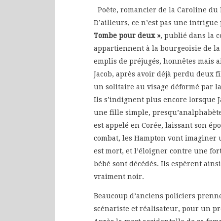
Poète, romancier de la Caroline du
D’ailleurs, ce n’est pas une intrigu
Tombe pour deux »
, publié dans la 
appartiennent à la bourgeoisie de la 
emplis de préjugés, honnêtes mais aig
Jacob, après avoir déjà perdu deux f
un solitaire au visage déformé par la 
Ils s’indignent plus encore lorsque J
une fille simple, presqu’analphabèt
est appelé en Corée, laissant son épo
combat, les Hampton vont imaginer u
est mort, et l’éloigner contre une fo
bébé sont décédés. Ils espèrent ains
vraiment noir.
Beaucoup d’anciens policiers prennen
scénariste et réalisateur, pour un p