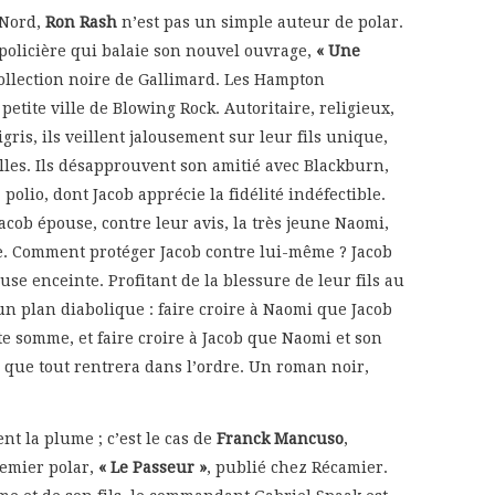
 Nord,
Ron Rash
n’est pas un simple auteur de polar.
e policière qui balaie son nouvel ouvrage,
« Une
collection noire de Gallimard. Les Hampton
petite ville de Blowing Rock. Autoritaire, religieux,
ris, ils veillent jalousement sur leur fils unique,
illes. Ils désapprouvent son amitié avec Blackburn,
polio, dont Jacob apprécie la fidélité indéfectible.
acob épouse, contre leur avis, la très jeune Naomi,
e. Comment protéger Jacob contre lui-même ? Jacob
use enceinte. Profitant de la blessure de leur fils au
n plan diabolique : faire croire à Naomi que Jacob
rte somme, et faire croire à Jacob que Naomi et son
i que tout rentrera dans l’ordre. Un roman noir,
t la plume ; c’est le cas de
Franck Mancuso
,
remier polar,
« Le Passeur »
, publié chez Récamier.