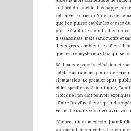
Après la mort accidentelle de sa fem
au bord du suicide. Il échappe mira
retrouver au cœur d’une mystérieuse
que l’on puisse établir les causes du
puisse établir le moindre lien entre l
d’assassinats, mais sans motifs et sa
dieux grecs semblent se mêler à l’enq
quel est ce mystérieux taxi qui semb
Réalisateur pour la télévision et ro
célèbre astronome, pour une série i
Flammarion. Le premier opus, publi
et les spectres ».
Scientifique, Camil
croit que l’on doit pouvoir expliqu
affaire Dreyfus, il entreprend un p
Verne. Ce qu’ils vont découvrir va c
Célèbre auteur mexicain,
Juan Rulf
un recueil de nouvelles. Les édition