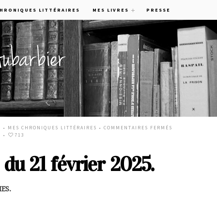
CHRONIQUES LITTÉRAIRES
MES LIVRES
PRESSE
5 •
MES CHRONIQUES LITTÉRAIRES
•
COMMENTAIRES FERMÉS
.
•
713
 du 21 février 2025.
ES.