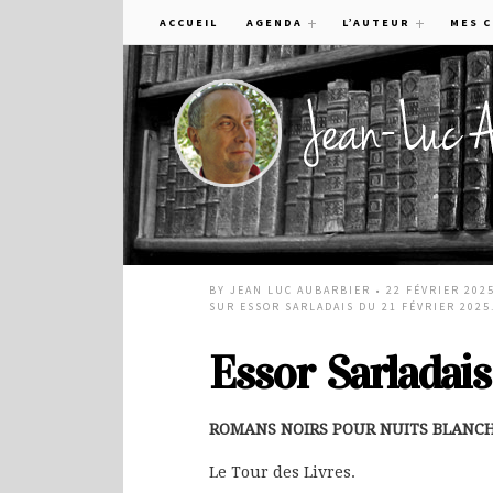
ACCUEIL
AGENDA
L’AUTEUR
MES 
BY
JEAN LUC AUBARBIER
• 22 FÉVRIER 202
SUR ESSOR SARLADAIS DU 21 FÉVRIER 2025
Essor Sarladais
ROMANS NOIRS POUR NUITS BLANCH
Le Tour des Livres.