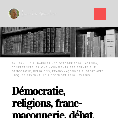
BY
JEAN LUC AUBARBIER
• 20 OCTOBRE 2016 •
AGENDA
,
CONFÉRENCES
,
SALONS
•
COMMENTAIRES FERMÉS
SUR
DÉMOCRATIE, RELIGIONS, FRANC-MAÇONNERIE, DÉBAT AVEC
JACQUES RAVENNE, LE 3 DÉCEMBRE 2016
•
3585
Démocratie,
religions, franc-
maçonnerie, débat