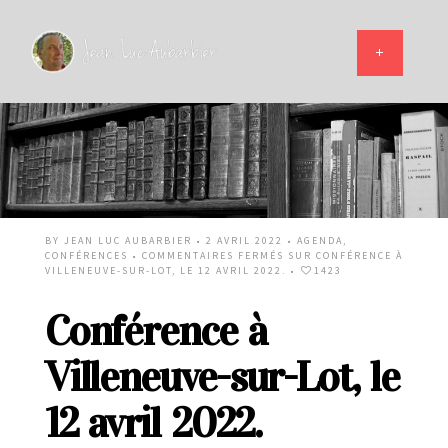
BY
JEAN LUC AUBARBIER
• 2 AVRIL 2022 •
AGENDA
,
CONFÉRENCES
•
COMMENTAIRES FERMÉS
SUR CONFÉRENCE À
VILLENEUVE-SUR-LOT, LE 12 AVRIL 2022.
•
1423
Conférence à
Villeneuve-sur-Lot, le
12 avril 2022.