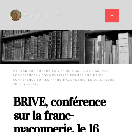
BY
JEAN LUC AUBARBIER
• 24 OCTOBRE 2015 •
AGENDA
,
CONFÉRENCES
•
COMMENTAIRES FERMÉS
SUR BRIVE,
CONFÉRENCE SUR LA FRANC-MAÇONNERIE, LE 16 OCTOBRE
2015.
•
3492
BRIVE, conférence
sur la franc-
maçonnerie, le 16