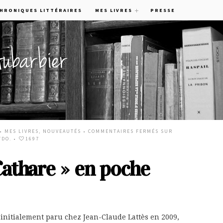
CHRONIQUES LITTÉRAIRES
MES LIVRES
PRESSE
 •
MES LIVRES
,
NOUVEAUTÉS
•
COMMENTAIRES FERMÉS
SUR
TDO.
•
1697
Cathare » en poche
initialement paru chez Jean-Claude Lattès en 2009,