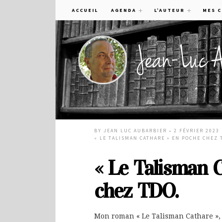
ACCUEIL
AGENDA
L’AUTEUR
MES 
BY
JEAN LUC AUBARBIER
• 2 FÉVRIER 2023
« LE TALISMAN CATHARE » EN POCHE CHEZ 
« Le Talisman 
chez TDO.
Mon roman « Le Talisman Cathare », 