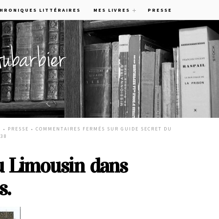
CHRONIQUES LITTÉRAIRES
MES LIVRES
PRESSE
4 •
PRESSE
•
COMMENTAIRES FERMÉS
SUR GUIDE SECRET DU
238
u Limousin dans
s.