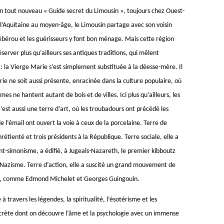
 tout nouveau « Guide secret du Limousin », toujours chez Ouest-
 l’Aquitaine au moyen-âge, le Limousin partage avec son voisin
lébérou et les guérisseurs y font bon ménage. Mais cette région
éserver plus qu’ailleurs ses antiques traditions, qui mêlent
 : la Vierge Marie s’est simplement substituée à la déesse-mère. Il
rie ne soit aussi présente, enracinée dans la culture populaire, où
mes ne hantent autant de bois et de villes. Ici plus qu’ailleurs, les
est aussi une terre d’art, où les troubadours ont précédé les
de l’émail ont ouvert la voie à ceux de la porcelaine. Terre de
rétienté et trois présidents à la République. Terre sociale, elle a
nt-simonisme, a édifié, à Jugeals-Nazareth, le premier kibboutz
 Nazisme. Terre d’action, elle a suscité un grand mouvement de
s, comme Edmond Michelet et Georges Guingouin.
travers les légendes, la spiritualité, l’ésotérisme et les
crète dont on découvre l’âme et la psychologie avec un immense