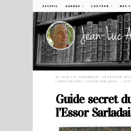
ACCUEIL
AGENDA
L’AUTEUR
MES 
BY
JEAN LUC AUBARBIER
• 28 FÉVRIER 201
LIMOUSIN DANS L’ESSOR SARLADAIS.
•
4
Guide secret d
l’Essor Sarladai