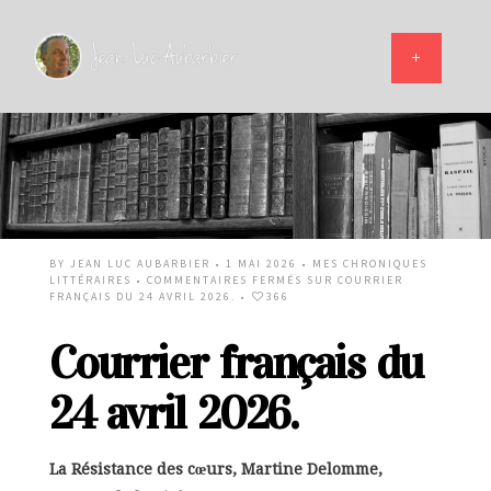
BY
JEAN LUC AUBARBIER
• 1 MAI 2026 •
MES CHRONIQUES
LITTÉRAIRES
•
COMMENTAIRES FERMÉS
SUR COURRIER
FRANÇAIS DU 24 AVRIL 2026.
•
366
Courrier français du
24 avril 2026.
La Résistance des cœurs, Martine Delomme,