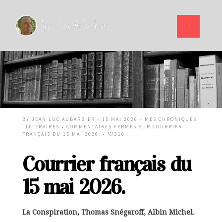
BY
JEAN LUC AUBARBIER
• 15 MAI 2026 •
MES CHRONIQUES
LITTÉRAIRES
•
COMMENTAIRES FERMÉS
SUR COURRIER
FRANÇAIS DU 15 MAI 2026.
•
310
Courrier français du
15 mai 2026.
La Conspiration, Thomas Snégaroff, Albin Michel.