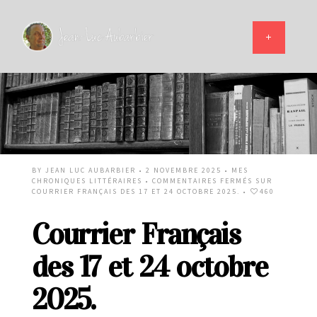
BY
JEAN LUC AUBARBIER
• 2 NOVEMBRE 2025 •
MES
CHRONIQUES LITTÉRAIRES
•
COMMENTAIRES FERMÉS
SUR
COURRIER FRANÇAIS DES 17 ET 24 OCTOBRE 2025.
•
460
Courrier Français
des 17 et 24 octobre
2025.