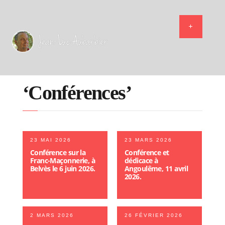
‘Conférences’
23 MAI 2026
23 MARS 2026
Conférence sur la
Conférence et
Franc-Maçonnerie, à
dédicace à
Belvès le 6 juin 2026.
Angoulême, 11 avril
2026.
2 MARS 2026
26 FÉVRIER 2026