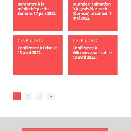
Rencontre à la
Journée d’animation
médiathèque de
à Jugeals-Nazareth
Sarlat le 17 juin 2022.
(Corrèze) le samedi 7
mai 2022.
2 AVRIL 2022
2 AVRIL 2022
Conférence à Brive le
Conférence à
13 avril 2022.
Villeneuve-sur-Lot, le
12 avril 2022.
1
2
3
»
ARTICLES