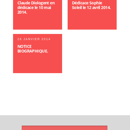
Claude Diologent en
Dédicace Sophie
dédicace le 10 mai
Soleil le 12 avril 2014.
2014.
26 JANVIER 2014
NOTICE
BIOGRAPHIQUE.
ARTICLES