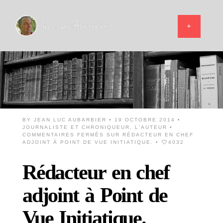
BY
JEAN LUC AUBARBIER
• 19 OCTOBRE 2014 •
JOURNALISTE ET CHRONIQUEUR
,
L'AUTEUR
•
COMMENTAIRES FERMÉS
SUR RÉDACTEUR EN CHEF
ADJOINT À POINT DE VUE INITIATIQUE.
•
4032
Rédacteur en chef
adjoint à Point de
Vue Initiatique.