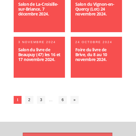
Salon de La-Croisille-
Salon du Vignon-en-
sur-Briance, 7
Quercy (Lot) 24
décembre 2024.
novembre 2024.
3 NOVEMBRE 2024
24 OCTOBRE 2024
Salon du livre de
Foire du livre de
Beaupuy (47) les 16 et
Brive, du 8 au 10
17 novembre 2024.
novembre 2024.
1
2
3
…
6
»
ARTICLES