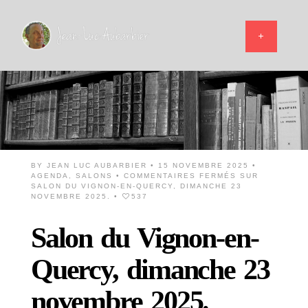
BY
JEAN LUC AUBARBIER
• 15 NOVEMBRE 2025 •
AGENDA
,
SALONS
•
COMMENTAIRES FERMÉS
SUR
SALON DU VIGNON-EN-QUERCY, DIMANCHE 23
NOVEMBRE 2025.
•
537
Salon du Vignon-en-
Quercy, dimanche 23
novembre 2025.