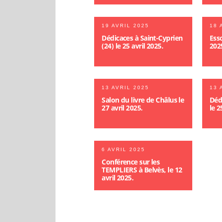
19 AVRIL 2025
18 
Dédicaces à Saint-Cyprien
Esso
(24) le 25 avril 2025.
202
13 AVRIL 2025
13 
Salon du livre de Châlus le
Déd
27 avril 2025.
le 2
6 AVRIL 2025
Conférence sur les
TEMPLIERS à Belvès, le 12
avril 2025.