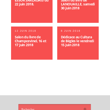
ESSOR SARLADAIS du
Salon du livre de
22 juin 2018.
LANOUAILLE, samedi
30 juin 2018
12 JUIN 2018
8 JUIN 2018
Salon du livre de
Dédicace au Cultura
Champcevinel, 16 et
de Bègles le vendredi
17 juin 2018
15 juin 2018
ARTICLES
RÉCENTS